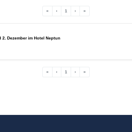
«
‹
1
›
»
d 2. Dezember im Hotel Neptun
«
‹
1
›
»