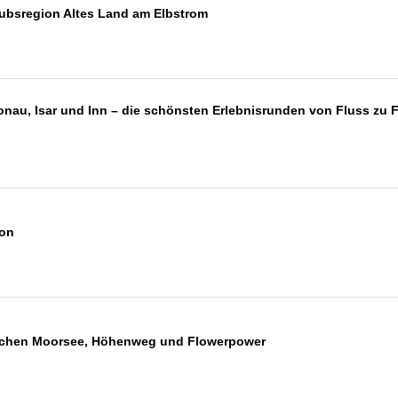
rlaubsregion Altes Land am Elbstrom
au, Isar und Inn – die schönsten Erlebnisrunden von Fluss zu Fl
hon
schen Moorsee, Höhenweg und Flowerpower