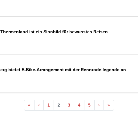
 Thermenland ist ein Sinnbild für bewusstes Reisen
erg bietet E-Bike-Arrangement mit der Rennrodellegende an
«
‹
1
2
3
4
5
›
»