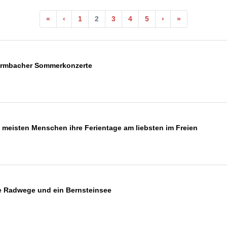
«
‹
1
2
3
4
5
›
»
ormbacher Sommerkonzerte
 meisten Menschen ihre Ferientage am liebsten im Freien
le Radwege und ein Bernsteinsee