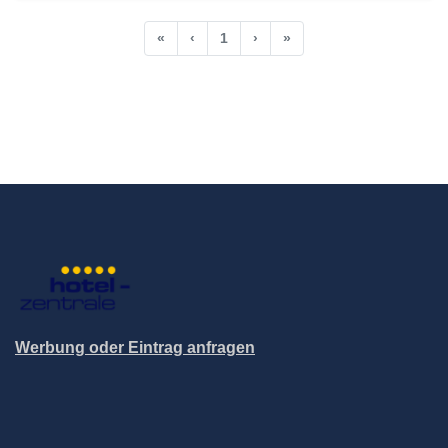
«
‹
1
›
»
Werbung oder Eintrag anfragen