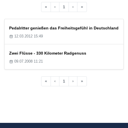
«
‹
1
›
»
Pedalritter genießen das Freiheitsgefühl in Deutschland
12.03.2012 15:49
Zwei Flüsse - 330 Kilometer Radgenuss
09.07.2008 11:21
«
‹
1
›
»