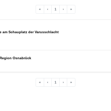
«
‹
1
›
»
 am Schauplatz der Varusschlacht
r Region Osnabrück
«
‹
1
›
»