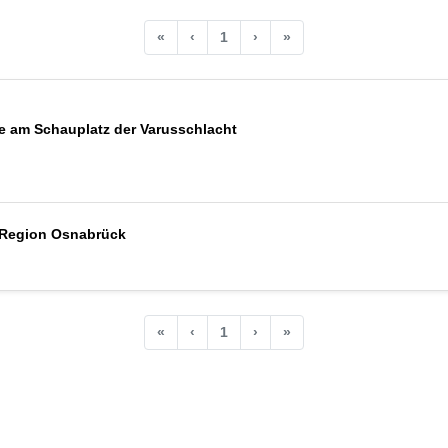
«
‹
1
›
»
 am Schauplatz der Varusschlacht
r Region Osnabrück
«
‹
1
›
»