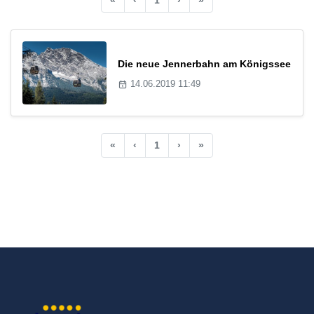
Die neue Jennerbahn am Königssee
14.06.2019 11:49
«
‹
1
›
»