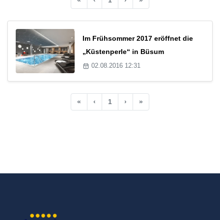
Im Frühsommer 2017 eröffnet die
„Küstenperle“ in Büsum
02.08.2016 12:31
«
‹
1
›
»