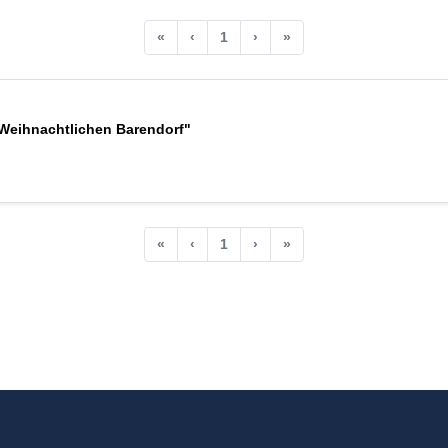
«
‹
1
›
»
Weihnachtlichen Barendorf"
«
‹
1
›
»