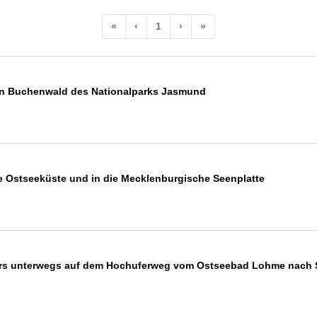
«
‹
1
›
»
en Buchenwald des Nationalparks Jasmund
ie Ostseeküste und in die Mecklenburgische Seenplatte
ers unterwegs auf dem Hochuferweg vom Ostseebad Lohme nach