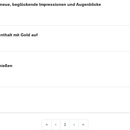
ag neue, beglückende Impressionen und Augenblicke
nthalt mit Gold auf
enießen
«
‹
1
›
»