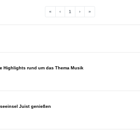
«
‹
1
›
»
iele Highlights rund um das Thema Musik
seeinsel Juist genießen