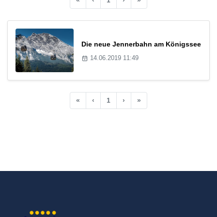
Die neue Jennerbahn am Königssee
14.06.2019 11:49
«
‹
1
›
»