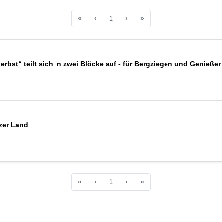
«
‹
1
›
»
rbst“ teilt sich in zwei Blöcke auf - für Bergziegen und Genießer
zer Land
«
‹
1
›
»