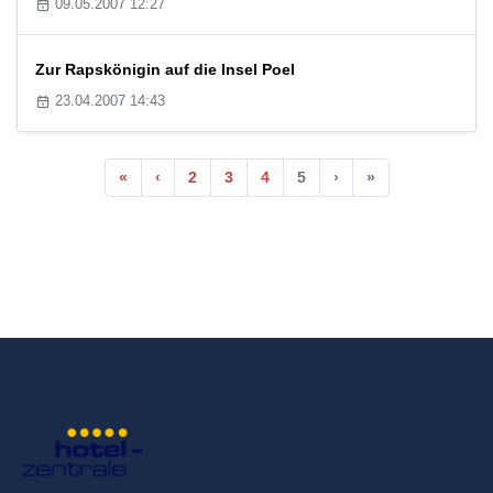
09.05.2007 12:27
Zur Rapskönigin auf die Insel Poel
23.04.2007 14:43
«
‹
2
3
4
5
›
»