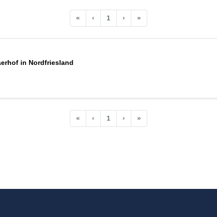
«
‹
1
›
»
erhof in Nordfriesland
«
‹
1
›
»