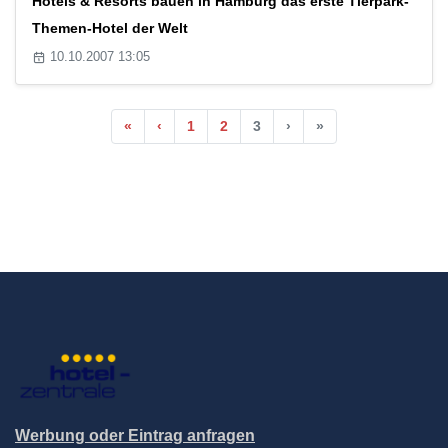
Hotels & Resorts bauen in Hamburg das erste Tierpark-
Themen-Hotel der Welt
10.10.2007 13:05
«
‹
1
2
3
›
»
Werbung oder Eintrag anfragen