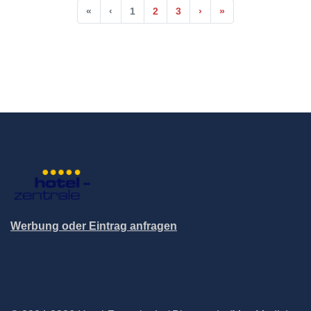
«
‹
1
2
3
›
»
Werbung oder Eintrag anfragen