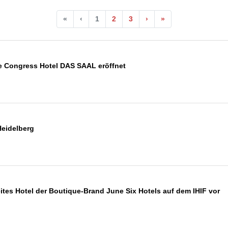
«
‹
1
2
3
›
»
ue Congress Hotel DAS SAAL eröffnet
 Heidelberg
eites Hotel der Boutique-Brand June Six Hotels auf dem IHIF vor