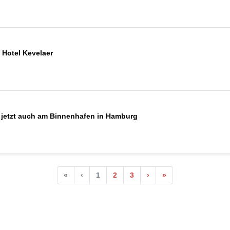
 Hotel Kevelaer
 jetzt auch am Binnenhafen in Hamburg
«
‹
1
2
3
›
»