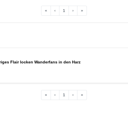
«
‹
1
›
»
iges Flair locken Wanderfans in den Harz
«
‹
1
›
»