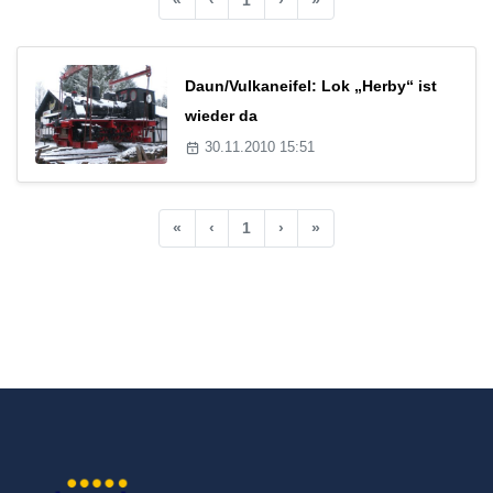
Daun/Vulkaneifel: Lok „Herby“ ist
wieder da
30.11.2010 15:51
«
‹
1
›
»