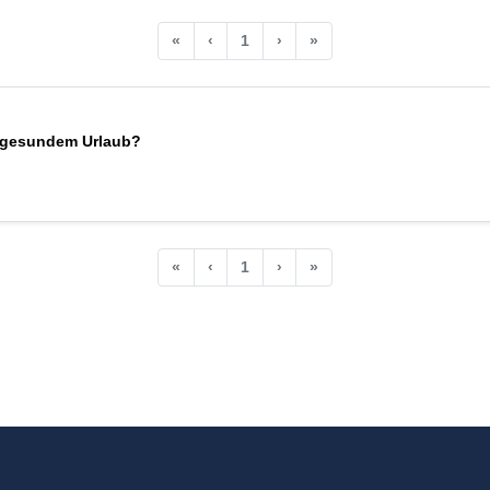
«
‹
1
›
»
t gesundem Urlaub?
«
‹
1
›
»