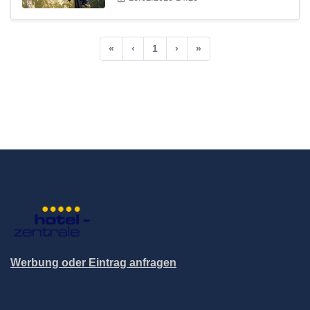
«
‹
1
›
»
Werbung oder Eintrag anfragen