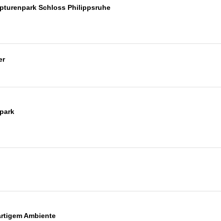
pturenpark Schloss Philippsruhe
er
park
artigem Ambiente