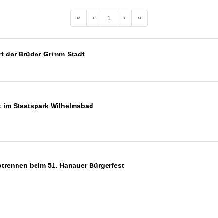
«
‹
1
›
»
t der Brüder-Grimm-Stadt
t im Staatspark Wilhelmsbad
trennen beim 51. Hanauer Bürgerfest