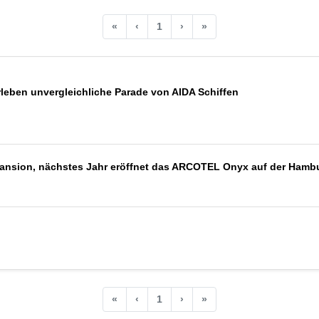
«
‹
1
›
»
rleben unvergleichliche Parade von AIDA Schiffen
pansion, nächstes Jahr eröffnet das ARCOTEL Onyx auf der Ham
«
‹
1
›
»