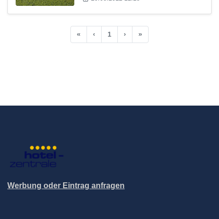
«
‹
1
›
»
Werbung oder Eintrag anfragen