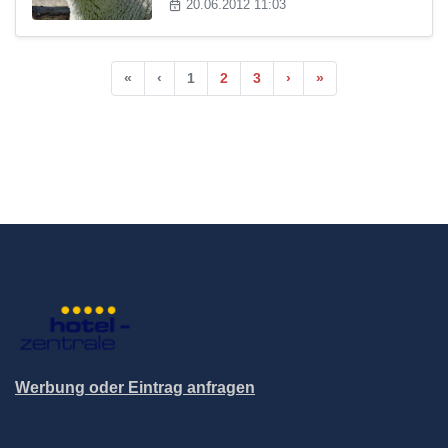
20.06.2012 11:03
«
‹
1
2
3
›
»
Werbung oder Eintrag anfragen