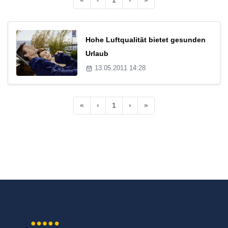
Hohe Luftqualität bietet gesunden
Urlaub
13.05.2011 14:28
«
‹
1
›
»