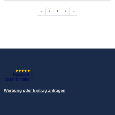
«
‹
1
›
»
Werbung oder Eintrag anfragen