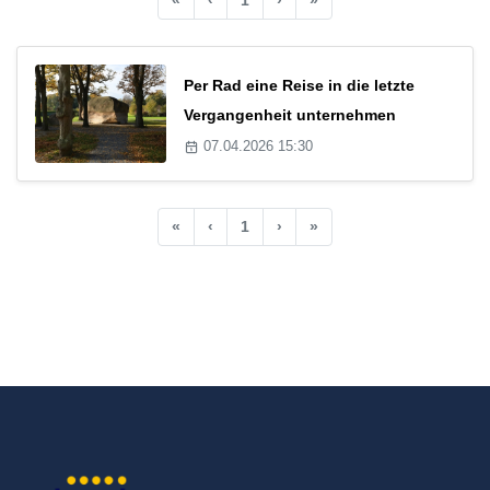
Per Rad eine Reise in die letzte
Vergangenheit unternehmen
07.04.2026 15:30
«
‹
1
›
»