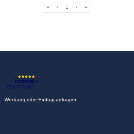
«
‹
1
›
»
Werbung oder Eintrag anfragen