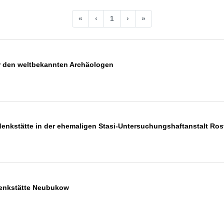
«
‹
1
›
»
r den weltbekannten Archäologen
nkstätte in der ehemaligen Stasi-Untersuchungshaftanstalt Ros
enkstätte Neubukow