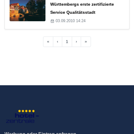
Württembergs erste zertifizierte
Service Qualitätsstadt
03.09.2010 14:24
«
‹
1
›
»