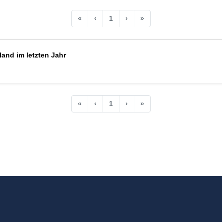
«
‹
1
›
»
and im letzten Jahr
«
‹
1
›
»