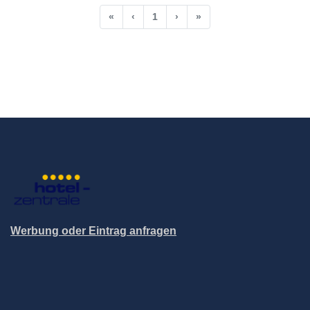
«
‹
1
›
»
Werbung oder Eintrag anfragen