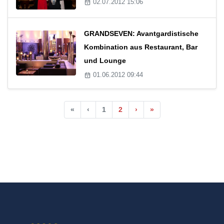
02.07.2012 15:06
GRANDSEVEN: Avantgardistische
Kombination aus Restaurant, Bar
und Lounge
01.06.2012 09:44
«
‹
1
2
›
»