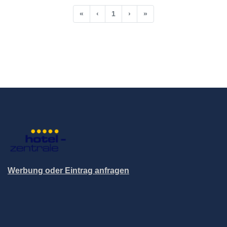
«
‹
1
›
»
Werbung oder Eintrag anfragen