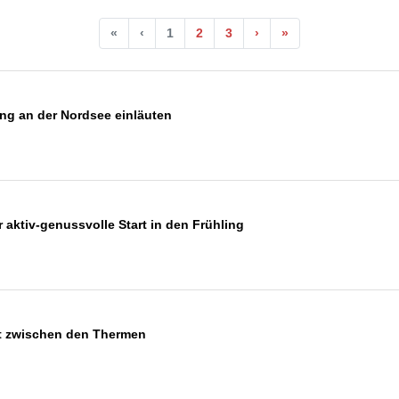
«
‹
1
2
3
›
»
ing an der Nordsee einläuten
 aktiv-genussvolle Start in den Frühling
zt zwischen den Thermen