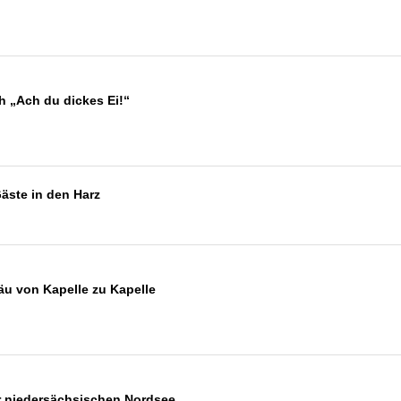
h „Ach du dickes Ei!“
äste in den Harz
äu von Kapelle zu Kapelle
r niedersächsischen Nordsee