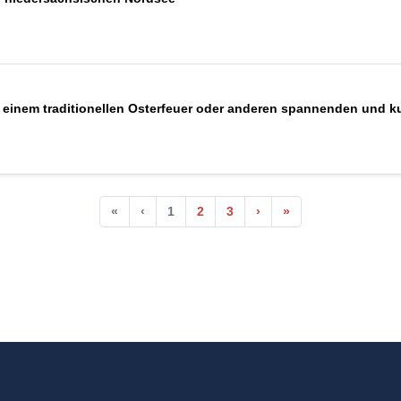
 einem traditionellen Osterfeuer oder anderen spannenden und ku
«
‹
1
2
3
›
»