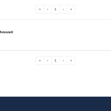
«
‹
1
›
»
hreszeit
«
‹
1
›
»