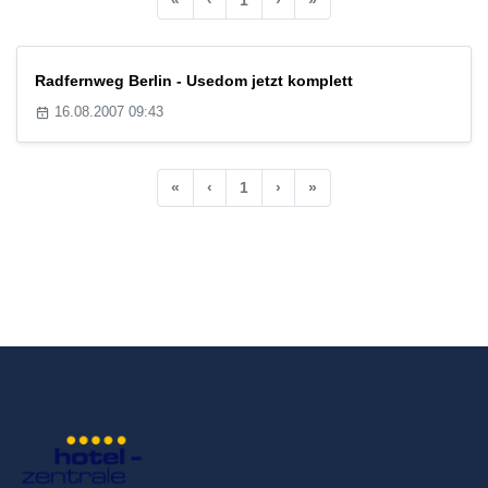
Radfernweg Berlin - Usedom jetzt komplett
16.08.2007 09:43
«
‹
1
›
»