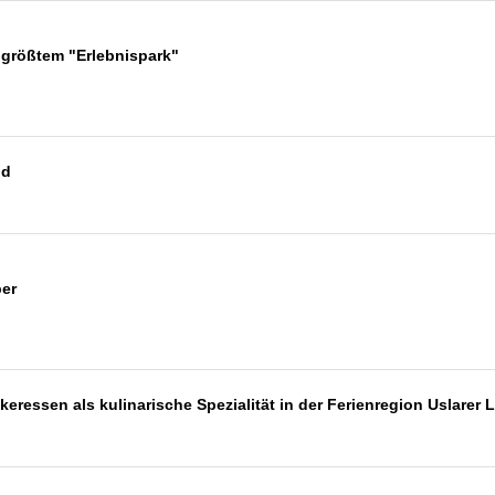
 größtem "Erlebnispark"
nd
ber
 Pekeressen als kulinarische Spezialität in der Ferienregion Uslar