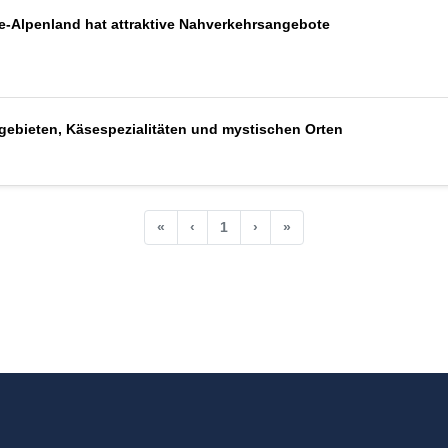
e-Alpenland hat attraktive Nahverkehrsangebote
igebieten, Käsespezialitäten und mystischen Orten
«
‹
1
›
»