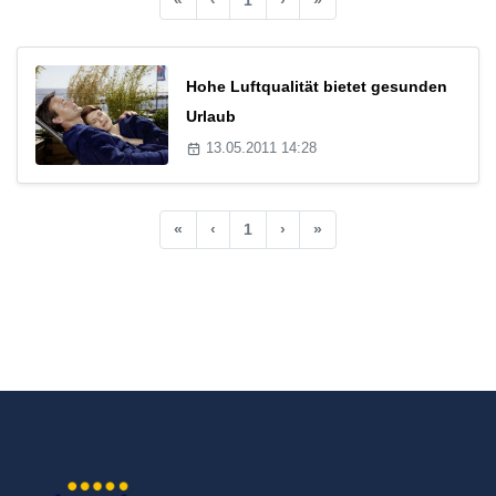
Hohe Luftqualität bietet gesunden
Urlaub
13.05.2011 14:28
«
‹
1
›
»