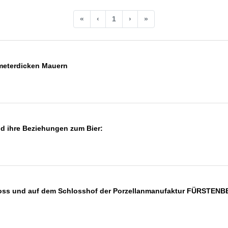
«
‹
1
›
»
meterdicken Mauern
nd ihre Beziehungen zum Bier:
oss und auf dem Schlosshof der Porzellanmanufaktur FÜRSTEN