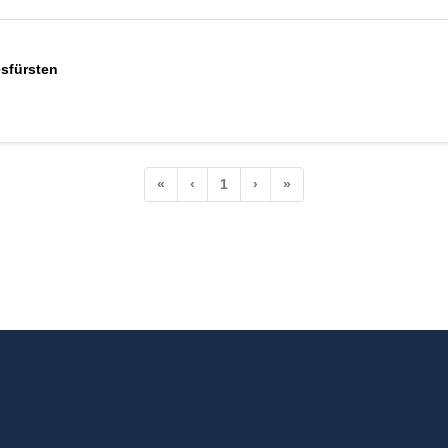
sfürsten
«
‹
1
›
»