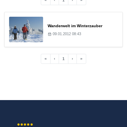
Wanderwelt im Winterzauber
09.01.2012 08:43
«
‹
1
›
»