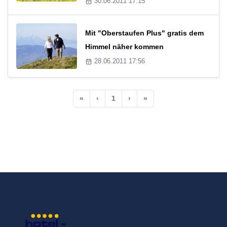
30.06.2011 17:15
Mit "Oberstaufen Plus" gratis dem
Himmel näher kommen
28.06.2011 17:56
«
‹
1
›
»