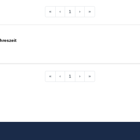
«
‹
1
›
»
hreszeit
«
‹
1
›
»