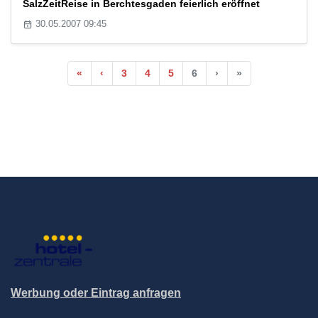
SalzZeitReise in Berchtesgaden feierlich eröffnet
30.05.2007 09:45
«
‹
3
4
5
6
›
»
Werbung oder Eintrag anfragen