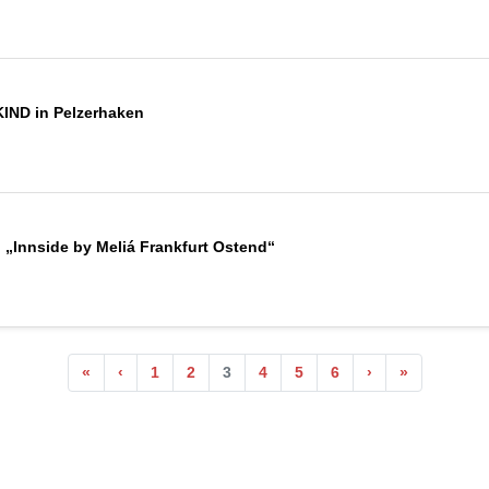
KIND in Pelzerhaken
l „Innside by Meliá Frankfurt Ostend“
«
‹
1
2
3
4
5
6
›
»