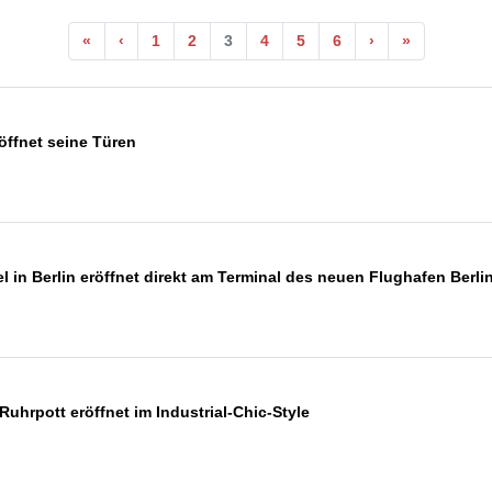
«
‹
1
2
3
4
5
6
›
»
 öffnet seine Türen
el in Berlin eröffnet direkt am Terminal des neuen Flughafen Ber
Ruhrpott eröffnet im Industrial-Chic-Style