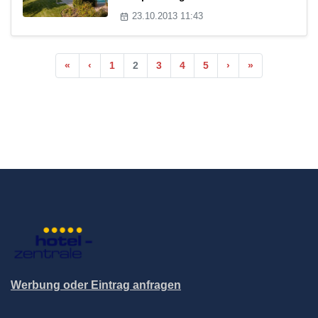
23.10.2013 11:43
«
‹
1
2
3
4
5
›
»
Werbung oder Eintrag anfragen