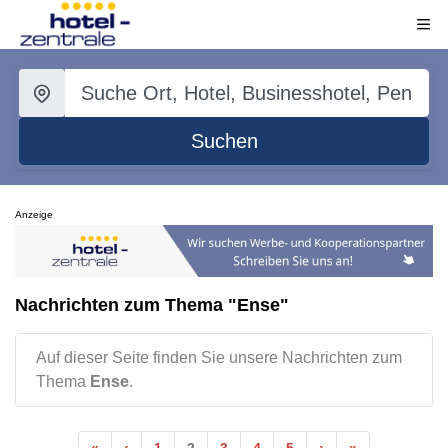
Suchen
Anzeige
Nachrichten zum Thema "Ense"
Auf dieser Seite finden Sie unsere Nachrichten zum
Thema
Ense
.
«
‹
1
2
3
4
5
›
»