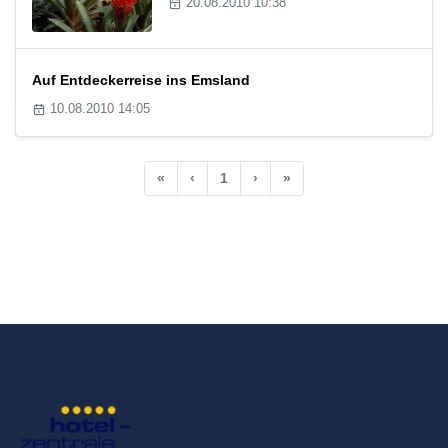
20.08.2010 10:38
Auf Entdeckerreise ins Emsland
10.08.2010 14:05
«
‹
1
›
»