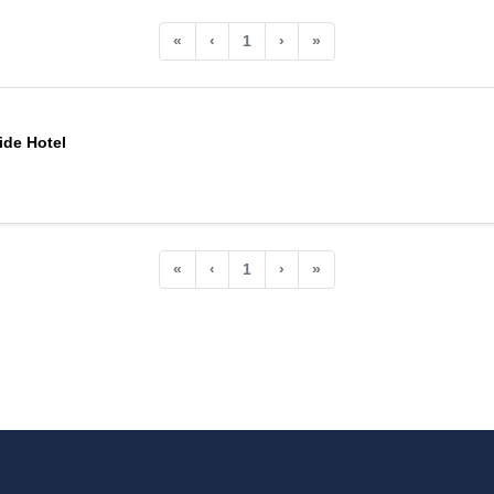
«
‹
1
›
»
ide Hotel
«
‹
1
›
»